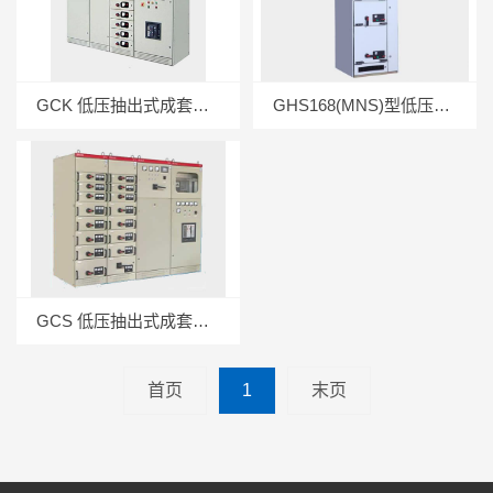
GCK 低压抽出式成套开关设备
GHS168(MNS)型低压抽出式成套开关设备
GCS 低压抽出式成套开关设备
首页
1
末页