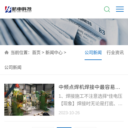
当前位置：
首页
>
新闻中心
>
公司新闻
行业资讯
公司新闻
中频点焊机焊接中最容易忽略的五大问题！
1、焊接施工不注意选择*佳电压
【现象】焊接时无论是打底、填
充、盖面，不管坡口尺寸大小，
2023-10-26
均选择同一电弧电压。这样有可
能达不到要求的熔深、熔宽，出