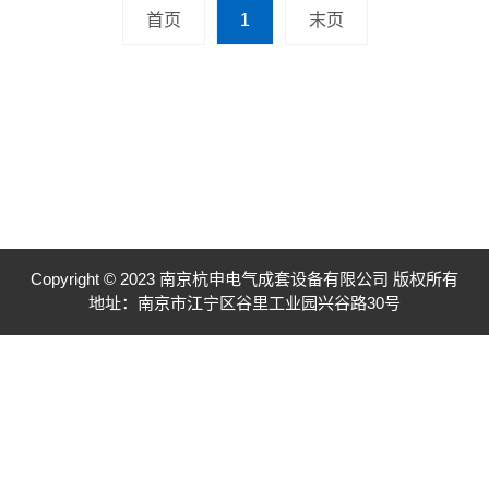
现咬边、气孔、飞溅等缺陷。
首页
1
末页
【措施】一般针对不同情况应该
分别···
Copyright © 2023 南京杭申电气成套设备有限公司 版权所有
地址：南京市江宁区谷里工业园兴谷路30号